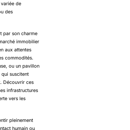
 variée de
ou des
it par son charme
n marché immobilier
n aux attentes
 des commodités.
se, ou un pavillon
qui suscitent
t. Découvrir ces
ses infrastructures
erte vers les
ntir pleinement
ntact humain ou