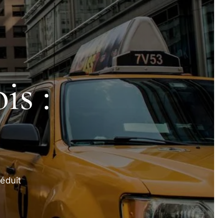
is :
éduit