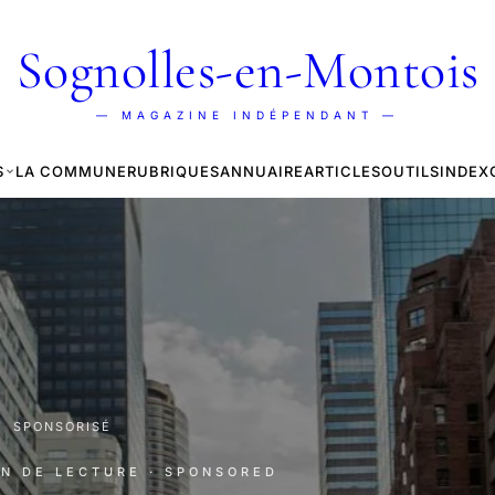
Sognolles-en-Montois
— MAGAZINE INDÉPENDANT —
S
LA COMMUNE
RUBRIQUES
ANNUAIRE
ARTICLES
OUTILS
INDEX
·
SPONSORISÉ
IN DE LECTURE
· SPONSORED