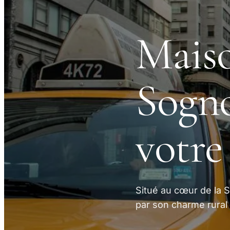
Maiso
Sogno
votre
Situé au cœur de la 
par son charme rural e