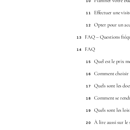
Planifier votre bud
10
Effectuer une visi
11
Opter pour un ac
12
FAQ – Questions fréqu
13
FAQ
14
Quel est le prix 
15
Comment choisir l
16
Quels sont les do
17
Comment se rendr
18
Quels sont les loi
19
À lire aussi sur le 
20