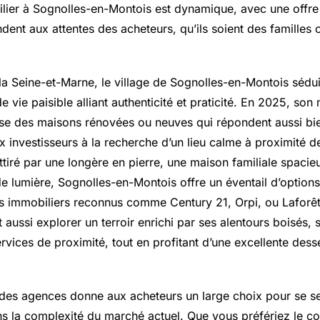
ier à Sognolles-en-Montois est dynamique, avec une offre
dent aux attentes des acheteurs, qu’ils soient des familles 
la
Seine-et-Marne
, le village de Sognolles-en-Montois sédu
de vie paisible alliant authenticité et praticité. En 2025, so
e des maisons rénovées ou neuves qui répondent aussi bie
ux investisseurs à la recherche d’un lieu calme à proximité
tiré par une longère en pierre, une maison familiale spacieu
 lumière, Sognolles-en-Montois offre un éventail d’options 
nts immobiliers reconnus comme Century 21, Orpi, ou Laforê
t aussi explorer un terroir enrichi par ses alentours boisés, 
ervices de proximité, tout en profitant d’une excellente dess
n des agences donne aux acheteurs un large choix pour se se
la complexité du marché actuel. Que vous préfériez le co