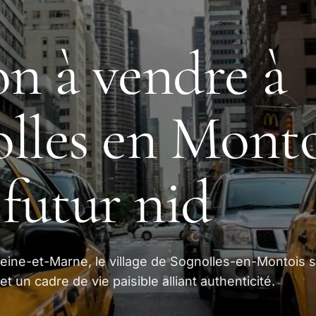
n à vendre à
lles en Monto
 futur nid
Seine-et-Marne, le village de Sognolles-en-Montois s
t un cadre de vie paisible alliant authenticité.