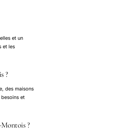
lles et un
 et les
s ?
e, des maisons
 besoins et
-Montois ?