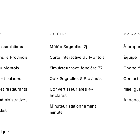
S
OUTILS
MAGAZ
 associations
Météo Sognolles 7j
À propo
s le Provinois
Carte interactive du Montois
Équipe
du Montois
Simulateur taxe foncière 77
Charte é
et balades
Quiz Sognolles & Provinois
Contact
t restaurants
Convertisseur ares ↔
mael.gu
hectares
dministratives
Annonce
Minuteur stationnement
cles
minute
tique