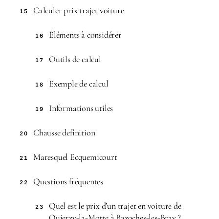
Calculer prix trajet voiture
15
Éléments à considérer
16
Outils de calcul
17
Exemple de calcul
18
Informations utiles
19
Chausse definition
20
Maresquel Ecquemicourt
21
Questions fréquentes
22
Quel est le prix d’un trajet en voiture de
23
Quierzy-la-Motte à Bazoches-les-Bray ?