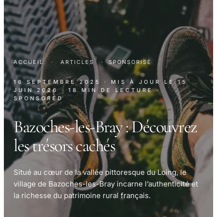
ACCUEIL
·
ARTICLES
·
SPONSORISÉ
16 SEPTEMBRE 2025
· MIS À JOUR LE
15
JUIN 2026
· 18 MIN DE LECTURE
·
SPONSORED
Bazoches-les-Bray : Découvrez
les trésors cachés
Situé au cœur de la vallée pittoresque du Loing, le
village de Bazoches-les-Bray incarne l’authenticité et
la richesse du patrimoine rural français.