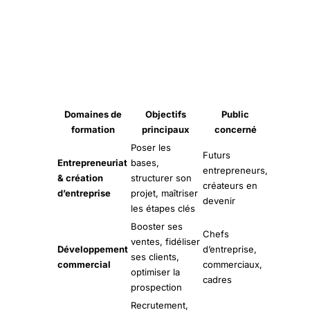
Les thématiques phares pour
répondre aux enjeux actuels et futurs
Domaines de
Objectifs
Public
formation
principaux
concerné
Poser les
Futurs
Entrepreneuriat
bases,
entrepreneurs,
& création
structurer son
créateurs en
d’entreprise
projet, maîtriser
devenir
les étapes clés
Booster ses
Chefs
ventes, fidéliser
Développement
d’entreprise,
ses clients,
commercial
commerciaux,
optimiser la
cadres
prospection
Recrutement,