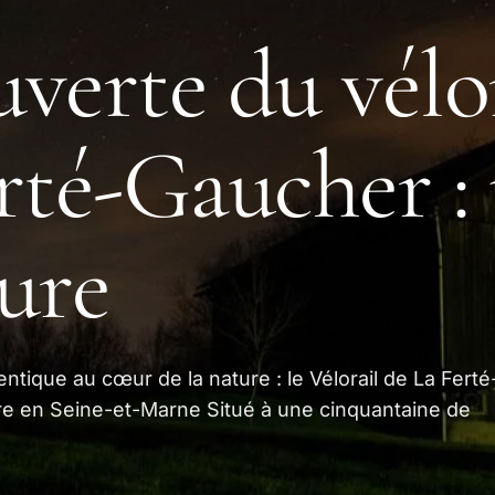
verte du vélor
rté-Gaucher :
ure
tique au cœur de la nature : le Vélorail de La Ferté
e en Seine-et-Marne Situé à une cinquantaine de