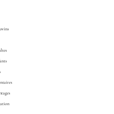
ovins
ultes
fants
s
ntaires
ntages
vation