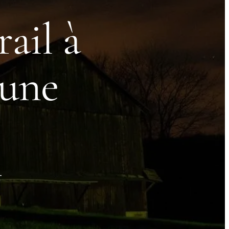
ail à
 une
-