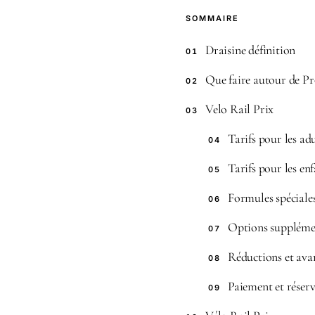
SOMMAIRE
Draisine définition
01
Que faire autour de Pr
02
Velo Rail Prix
03
Tarifs pour les ad
04
Tarifs pour les en
05
Formules spéciale
06
Options suppléme
07
Réductions et ava
08
Paiement et réser
09