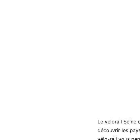
Le velorail Seine
découvrir les pay
vélo-rail vous pe