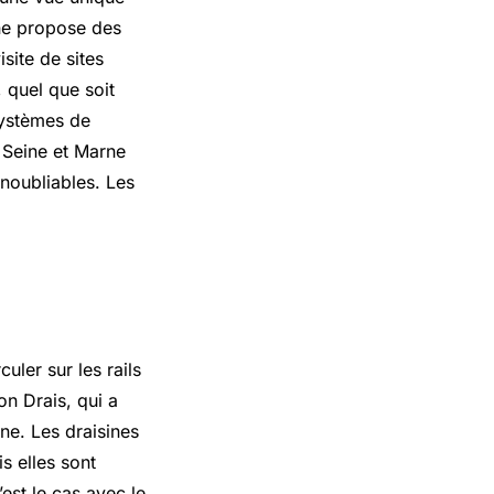
rne propose des
isite de sites
, quel que soit
systèmes de
l Seine et Marne
inoubliables. Les
uler sur les rails
on Drais, qui a
ne. Les draisines
s elles sont
est le cas avec le