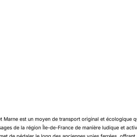
 et Marne est un moyen de transport original et écologique 
sages de la région Île-de-France de manière ludique et acti
rmet de pédaler le long des anciennes voies ferrées, offrant