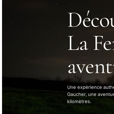
Décou
La Fe
avent
Une expérience authen
Gaucher, une aventur
kilomètres.