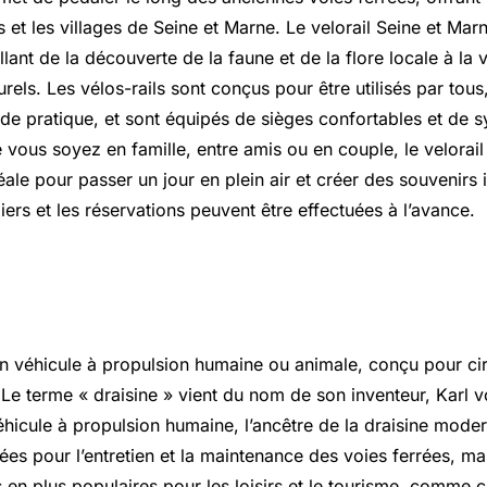
 et les villages de Seine et Marne. Le velorail Seine et Ma
lant de la découverte de la faune et de la flore locale à la v
turels. Les vélos-rails sont conçus pour être utilisés par tous
u de pratique, et sont équipés de sièges confortables et de 
 vous soyez en famille, entre amis ou en couple, le velorai
déale pour passer un jour en plein air et créer des souvenirs 
iers et les réservations peuvent être effectuées à l’avance.
éfinition
n véhicule à propulsion humaine ou animale, conçu pour circ
Le terme « draisine » vient du nom de son inventeur, Karl v
hicule à propulsion humaine, l’ancêtre de la draisine moder
sées pour l’entretien et la maintenance des voies ferrées, mai
en plus populaires pour les loisirs et le tourisme, comme c’