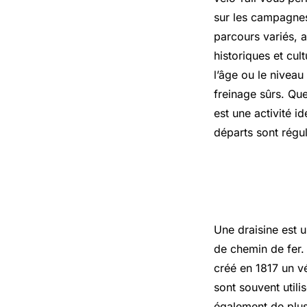
sur les campagnes
parcours variés, al
historiques et cul
l’âge ou le nivea
freinage sûrs. Que
est une activité i
départs sont régul
Draisine d
Une draisine est u
de chemin de fer. 
créé en 1817 un vé
sont souvent utili
également de plus 