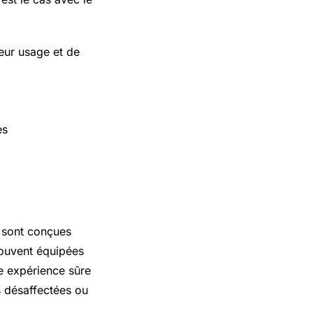
leur usage et de
es
, sont conçues
souvent équipées
ne expérience sûre
es désaffectées ou