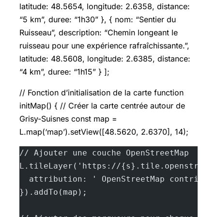
latitude: 48.5654, longitude: 2.6358, distance:
“5 km”, duree: “1h30” }, { nom: “Sentier du
Ruisseau”, description: “Chemin longeant le
ruisseau pour une expérience rafraîchissante.”,
latitude: 48.5608, longitude: 2.6385, distance:
“4 km”, duree: “1h15” } ];
// Fonction d’initialisation de la carte function
initMap() { // Créer la carte centrée autour de
Grisy-Suisnes const map =
L.map(‘map’).setView([48.5620, 2.6370], 14);
// Ajouter une couche OpenStreetMap
L.tileLayer('https://{s}.tile.openstreet
  attribution: ' OpenStreetMap contribut
}).addTo(map);