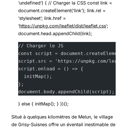
‘undefined’) { // Charger la CSS const link =
document.createElement(‘link’); link.rel =
‘stylesheet’; link.href =
‘
https://unpkg.com/leaflet/dist/leaflet.css
’;
document.head.appendChild(link);
// Charger le JS
const script = document.createElement(
script.src = 'https://unpkg.com/leafle
script.onload = () => {
  initMap();
};
document.body.appendChild(script);
} else { initMap(); } })();
Situé à quelques kilomètres de Melun, le village
de Grisy-Suisnes offre un éventail inestimable de