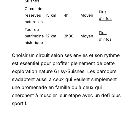
Suisnes
Circuit des
Plus
réserves
15 km
4h
Moyen
d'infos
naturelles
Tour du
Plus
patrimoine
12 km
3h30
Moyen
d'infos
historique
Choisir un circuit selon ses envies et son rythme
est essentiel pour profiter pleinement de cette
exploration nature Grisy-Suisnes. Les parcours
s’adaptent aussi à ceux qui veulent simplement
une promenade en famille ou à ceux qui
cherchent à muscler leur étape avec un défi plus
sportif.
Découverte des paysages et du
patrimoine : un voyage sensoriel au fil