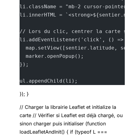
li.className = "mb-2 cursor-pointer ho
li.innerHTML = `<strong>${sentier.nom}
// Lors du clic, centrer la carte sur 
li.addEventListener('click', () => {
  map.setView([sentier.latitude, senti
  marker.openPopup();
});
ul.appendChild(li);
}); }
// Charger la librairie Leaflet et initialize la
carte // Vérifier si Leaflet est déjà chargé, ou
sinon charger puis initialiser (function
loadLeafletAndInit() { if (typeof L ===