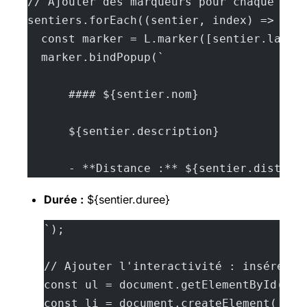
// Ajouter des marqueurs pour chaque sen
sentiers.forEach((sentier, index) => {
  const marker = L.marker([sentier.latit
  marker.bindPopup(`
      #### ${sentier.nom}
      ${sentier.description}
      - **Distance :** ${sentier.distanc
Durée :
${sentier.duree}
`);
// Ajouter l'interactivité : insérer d
const ul = document.getElementById('it
const li = document.createElement('li'