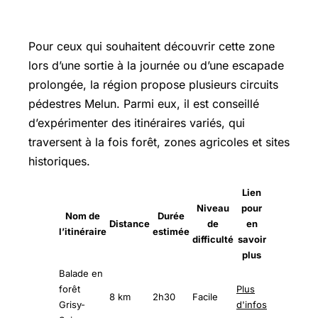
randonneurs en quête d’évasion
Pour ceux qui souhaitent découvrir cette zone
lors d’une sortie à la journée ou d’une escapade
prolongée, la région propose plusieurs circuits
pédestres Melun. Parmi eux, il est conseillé
d’expérimenter des itinéraires variés, qui
traversent à la fois forêt, zones agricoles et sites
historiques.
Lien
Niveau
pour
Nom de
Durée
Distance
de
en
l’itinéraire
estimée
difficulté
savoir
plus
Balade en
forêt
Plus
8 km
2h30
Facile
Grisy-
d'infos