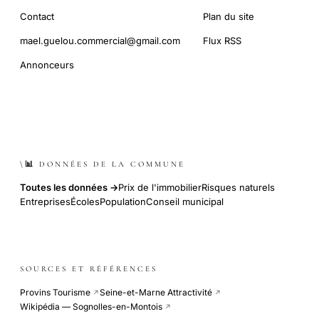
Contact
Plan du site
mael.guelou.commercial@gmail.com
Flux RSS
Annonceurs
\📊 DONNÉES DE LA COMMUNE
Toutes les données →
Prix de l'immobilier
Risques naturels
Entreprises
Écoles
Population
Conseil municipal
SOURCES ET RÉFÉRENCES
Provins Tourisme
Seine-et-Marne Attractivité
↗
↗
Wikipédia — Sognolles-en-Montois
↗