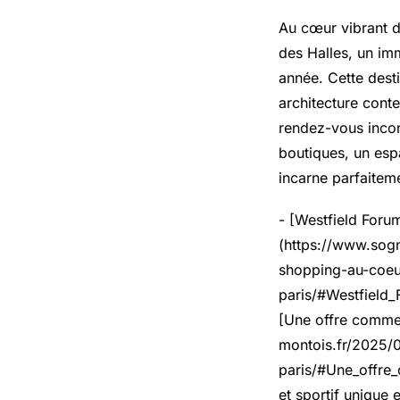
Au cœur vibrant de
des Halles, un im
année. Cette dest
architecture cont
rendez-vous incon
boutiques, un esp
incarne parfaitem
- [Westfield Foru
(https://www.sogn
shopping-au-coeu
paris/#Westfield_
[Une offre commer
montois.fr/2025/0
paris/#Une_offre_
et sportif unique