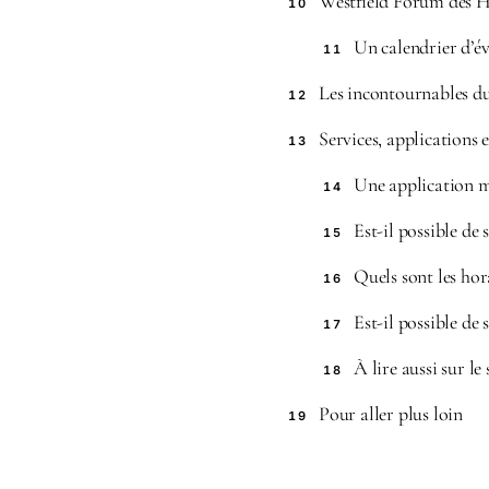
Westfield Forum des Ha
10
Un calendrier d’év
11
Les incontournables du
12
Services, applications 
13
Une application m
14
Est-il possible de
15
Quels sont les hor
16
Est-il possible de
17
À lire aussi sur le 
18
Pour aller plus loin
19