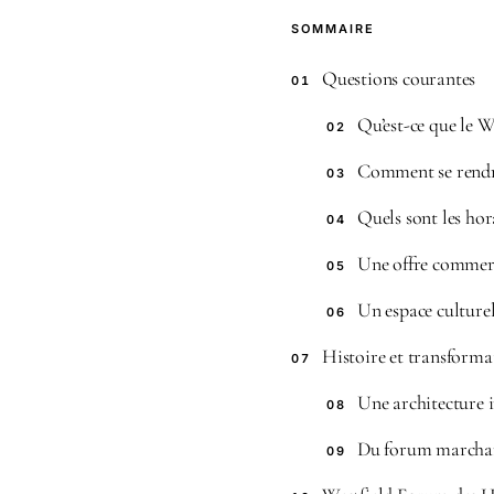
SOMMAIRE
Questions courantes
01
Qu’est-ce que le W
02
Comment se rendre
03
Quels sont les hor
04
Une offre commerci
05
Un espace culturel
06
Histoire et transforma
07
Une architecture 
08
Du forum marchand
09