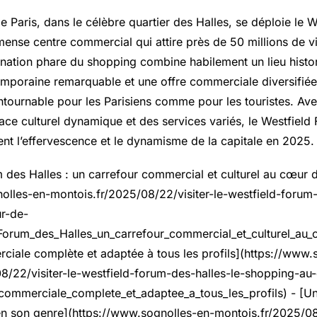
 Paris, dans le célèbre quartier des Halles, se déploie le 
mense centre commercial qui attire près de 50 millions de v
ination phare du shopping combine habilement un lieu histo
emporaine remarquable et une offre commerciale diversifiée,
tournable pour les Parisiens comme pour les touristes. Ave
ace culturel dynamique et des services variés, le Westfield
ent l’effervescence et le dynamisme de la capitale en 2025.
m des Halles : un carrefour commercial et culturel au cœur d
olles-en-montois.fr/2025/08/22/visiter-le-westfield-forum-
r-de-
Forum_des_Halles_un_carrefour_commercial_et_culturel_au_c
ciale complète et adaptée à tous les profils](https://www.
8/22/visiter-le-westfield-forum-des-halles-le-shopping-au
commerciale_complete_et_adaptee_a_tous_les_profils) - [Un
 en son genre](https://www.sognolles-en-montois.fr/2025/08/