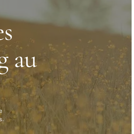
es
g au
e
s.