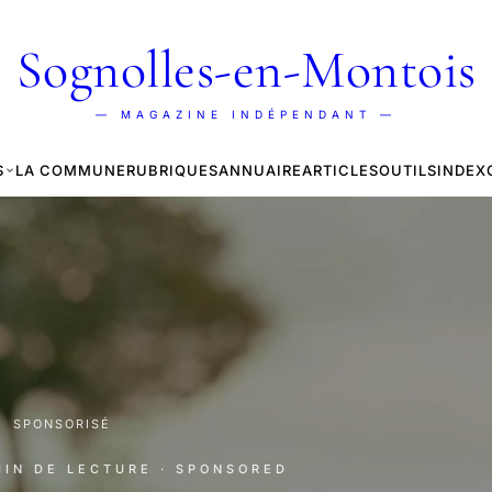
Sognolles-en-Montois
— MAGAZINE INDÉPENDANT —
S
LA COMMUNE
RUBRIQUES
ANNUAIRE
ARTICLES
OUTILS
INDEX
·
SPONSORISÉ
MIN DE LECTURE
· SPONSORED