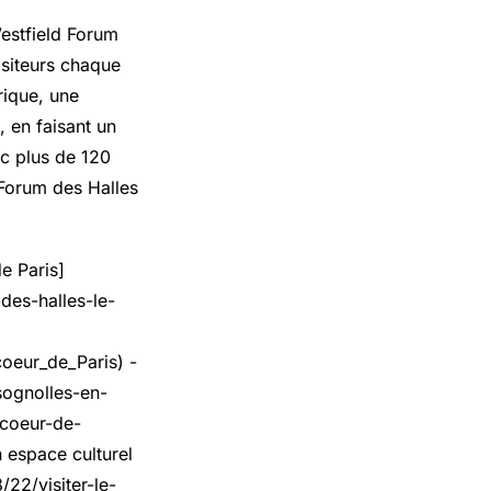
Westfield Forum
isiteurs chaque
rique, une
 en faisant un
c plus de 120
 Forum des Halles
e Paris]
des-halles-le-
oeur_de_Paris) -
sognolles-en-
-coeur-de-
 espace culturel
22/visiter-le-