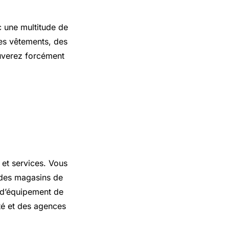
c une multitude de
es vêtements, des
ouverez forcément
e à tous
 et services. Vous
 des magasins de
 d’équipement de
uté et des agences