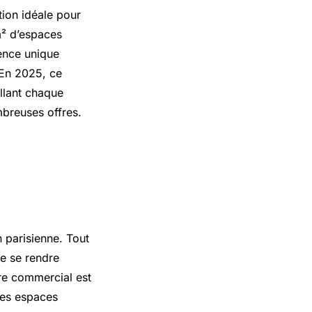
tion idéale pour
m² d’espaces
ience unique
 En 2025, ce
illant chaque
mbreuses offres.
y 1 à
 parisienne. Tout
e se rendre
tre commercial est
des espaces