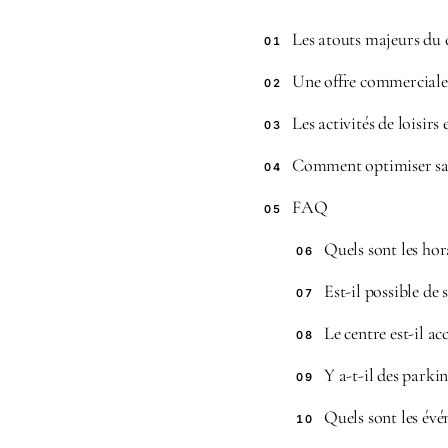
Les atouts majeurs du 
01
Une offre commerciale 
02
Les activités de loisirs 
03
Comment optimiser sa v
04
FAQ
05
Quels sont les hor
06
Est-il possible de 
07
Le centre est-il ac
08
Y a-t-il des parkin
09
Quels sont les évé
10