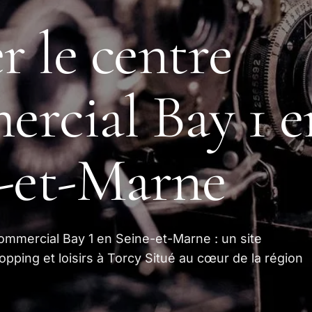
r le centre
rcial Bay 1 e
-et-Marne
ommercial Bay 1 en Seine-et-Marne : un site
pping et loisirs à Torcy Situé au cœur de la région