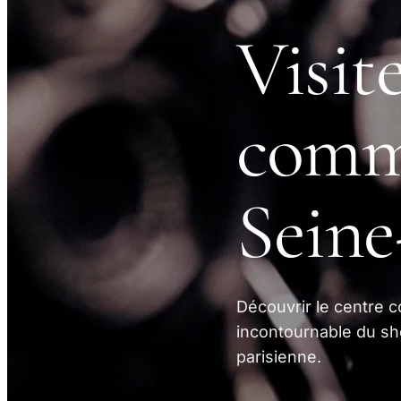
Visite
comme
Seine
Découvrir le centre c
incontournable du sho
parisienne.