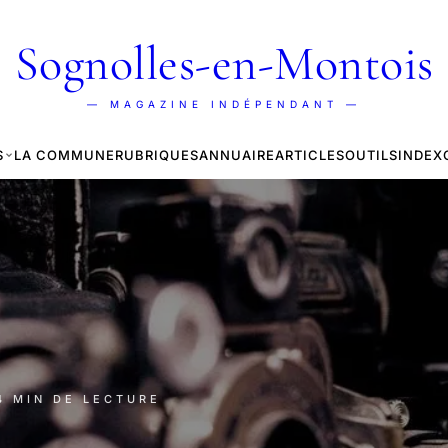
Sognolles-en-Montois
— MAGAZINE INDÉPENDANT —
S
LA COMMUNE
RUBRIQUES
ANNUAIRE
ARTICLES
OUTILS
INDEX
 4 MIN DE LECTURE