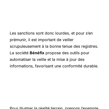
Les sanctions sont donc lourdes, et pour s’en
prémunir, il est important de veiller
scrupuleusement à la bonne tenue des registres.
La société
Bénéfix
propose des outils pour
automatiser la veille et la mise à jour des
informations, favorisant une conformité durable.
Étude de cas locale : comment une
PME seine-et-marnaise a simplifié sa
déclaration grâce à LegalClair77
Pour illustrer la réalité terrain, prenons l’exemple