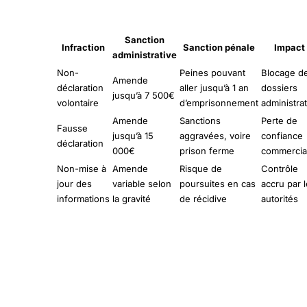
Sanction
Infraction
Sanction pénale
Impact
administrative
Non-
Peines pouvant
Blocage d
Amende
déclaration
aller jusqu’à 1 an
dossiers
jusqu’à 7 500€
volontaire
d’emprisonnement
administrat
Amende
Sanctions
Perte de
Fausse
jusqu’à 15
aggravées, voire
confiance
déclaration
000€
prison ferme
commercia
Non-mise à
Amende
Risque de
Contrôle
jour des
variable selon
poursuites en cas
accru par 
informations
la gravité
de récidive
autorités