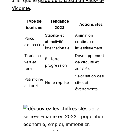
ainsi que le
guide du Château de Vaux-le-
Vicomte
.
Type de
Tendance
Actions clés
tourisme
2023
Stabilité et
Animation
Parcs
attractivité
continue et
d’attraction
internationale
investissement
Tourisme
Développement
En forte
vert et
de circuits et
progression
rural
activités
Valorisation des
Patrimoine
Nette reprise
sites et
culturel
événements