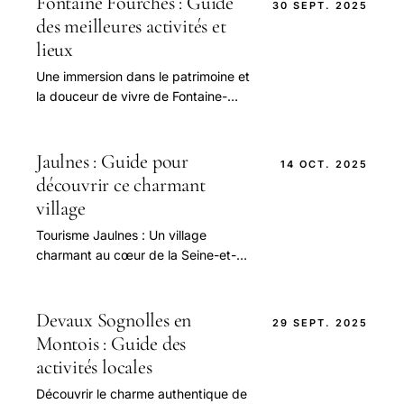
Fontaine Fourches : Guide
30 SEPT. 2025
des meilleures activités et
lieux
Une immersion dans le patrimoine et
la douceur de vivre de Fontaine-
Fourches Située à la frontière entre
la Champagne-Ardenne et la
Bourgogne.
Jaulnes : Guide pour
14 OCT. 2025
découvrir ce charmant
village
Tourisme Jaulnes : Un village
charmant au cœur de la Seine-et-
Marne Situé à seulement 84 km de
Paris, le village de Jaulnes constitue
une destination.
Devaux Sognolles en
29 SEPT. 2025
Montois : Guide des
activités locales
Découvrir le charme authentique de