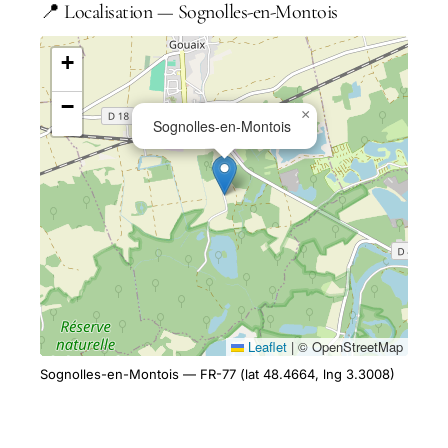
📍 Localisation — Sognolles-en-Montois
+
−
×
Sognolles-en-Montois
Leaflet
|
© OpenStreetMap
Sognolles-en-Montois — FR-77 (lat 48.4664, lng 3.3008)