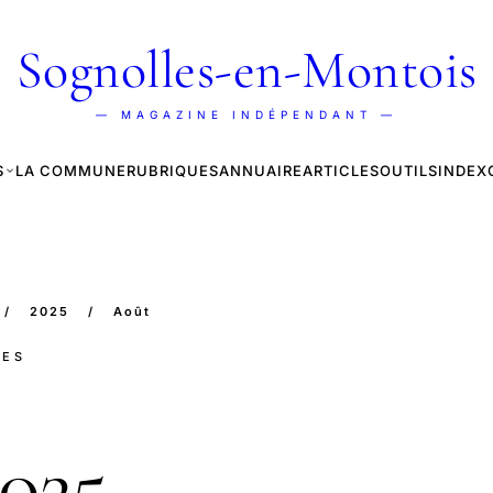
Sognolles-en-Montois
— MAGAZINE INDÉPENDANT —
S
LA COMMUNE
RUBRIQUES
ANNUAIRE
ARTICLES
OUTILS
INDEX
/
2025
/
Août
LES
025